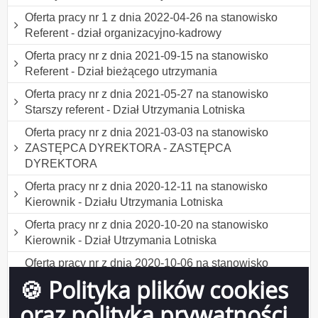
Oferta pracy nr 1 z dnia 2022-04-26 na stanowisko
Referent - dział organizacyjno-kadrowy
Oferta pracy nr z dnia 2021-09-15 na stanowisko
Referent - Dział bieżącego utrzymania
Oferta pracy nr z dnia 2021-05-27 na stanowisko
Starszy referent - Dział Utrzymania Lotniska
Oferta pracy nr z dnia 2021-03-03 na stanowisko
ZASTĘPCA DYREKTORA - ZASTĘPCA
DYREKTORA
Oferta pracy nr z dnia 2020-12-11 na stanowisko
Kierownik - Działu Utrzymania Lotniska
Oferta pracy nr z dnia 2020-10-20 na stanowisko
Kierownik - Dział Utrzymania Lotniska
Oferta pracy nr z dnia 2020-10-06 na stanowisko
Referent - Dział Zieleni Miejskiej
🍪 Polityka plików cookies
Oferta pracy nr z dnia 2020-09-24 na stanowisko
oraz polityka prywatności
Referent - Dział Zajęcia Pasa Drogowego i Zamówień