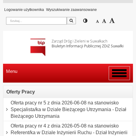
Logowanie użytkownika
Wyszukiwanie zaawansowane
Szukaj
Przełącz pomiędzy wi
Zmniejsz czcion
Domyślny rozm
Zwiększ c
Zarząd Dróg i Zieleni w Suwałkach
Biuletyn Informacji Publicznej ZDiZ Suwałki
Menu
Włącz
menu
Oferty Pracy
Oferta pracy nr 5 z dnia 2026-06-08 na stanowisko
Specjalista/ka w Dziale Bieżącego Utrzymania - Dział
Bieżącego Utrzymania
Oferta pracy nr 4 z dnia 2026-05-08 na stanowisko
Referent/ka w Dziale Inżynierii Ruchu - Dział Inżynierii