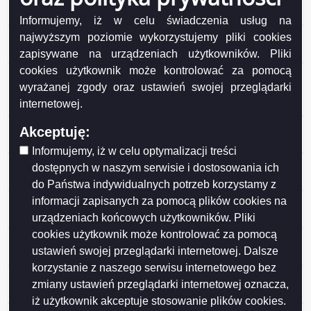
Publicznych
Informujemy, iż w celu świadczenia usług na
Oferta pracy nr z dnia 2019-05-21 na stanowisko
najwyższym poziomie wykorzystujemy pliki cookies
Specjalista - Dział Inżynierii Ruchu
zapisywane na urządzeniach użytkowników. Pliki
cookies użytkownik może kontrolować za pomocą
Oferta pracy nr z dnia 2019-05-15 na stanowisko
wyrażanej zgody oraz ustawień swojej przeglądarki
Specjalista - Dział Zajęcia Pasa Drogowego i
internetowej.
Zamówień Publicznych
Oferta pracy nr z dnia 2019-04-10 na stanowisko
Akceptuję:
Specjalista - Dział Inżynierii Ruchu
Informujemy, iż w celu optymalizacji treści
Oferta pracy nr z dnia 2019-03-21 na stanowisko
dostępnych w naszym serwisie i dostosowania ich
Kierownik Referatu - Strefa Płatnego Parkowania
do Państwa indywidualnych potrzeb korzystamy z
informacji zapisanych za pomocą plików cookies na
Oferta pracy nr z dnia 2019-03-14 na stanowisko
Specjalista - Dział Inżynierii Ruchu
urządzeniach końcowych użytkowników. Pliki
cookies użytkownik może kontrolować za pomocą
Oferta pracy nr z dnia 2019-02-21 na stanowisko
ustawień swojej przeglądarki internetowej. Dalsze
Starszy Referent - Dział Finansowo-Księgowy
korzystanie z naszego serwisu internetowego bez
Oferta pracy nr z dnia 2019-01-14 na stanowisko
zmiany ustawień przeglądarki internetowej oznacza,
Specjalista - Dział Organizacyjno-Kadrowy
iż użytkownik akceptuje stosowanie plików cookies.