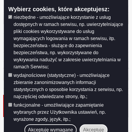
Archiwum ofert pracy
Wybierz cookies, które akceptujesz:
niezbędne - umożliwiające korzystanie z usług
Pomoc
dostępnych w ramach serwisu, np. uwierzytelniające
Redakcja Biuletynu
pliki cookies wykorzystywane do usług
Instrukcja korzystania z BIP
wymagających logowania w ramach serwisu, itp.
bezpieczeństwa - służące do zapewnienia
Mapa serwisu
bezpieczeństwa, np. wykorzystywane do
Szukaj
wykrywania nadużyć w zakresie uwierzytelniania w
ramach Serwisu;
Licznik odwiedzin
wydajnościowe (statystyczne) - umożliwiające
zbieranie zanonimizowanych informacji
Odwiedzana: 605
statystycznych o sposobie korzystania z serwisu, np.
najczęściej odwiedzane strony, itp.;
Oferta pracy nr 3 z dnia 2024-07-10 na stanowisko
funkcjonalne - umożliwiające zapamiętanie
Specjalista w Dziale Bieżącego Utrzymania - Dział
Bieżącego Utrzymania
wybranych przez Użytkownika ustawień, np.
wyrażone zgody, język, itp.;
Data
2024-07-10
Akceptuję wymagane
Akceptuję