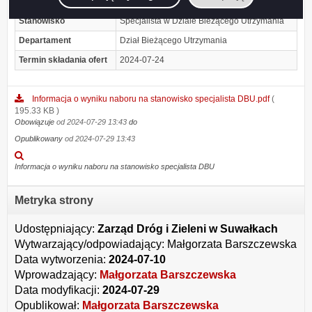
Numer
3
Stanowisko
Specjalista w Dziale Bieżącego Utrzymania
Departament
Dział Bieżącego Utrzymania
Termin składania ofert
2024-07-24
Informacja o wyniku naboru na stanowisko specjalista DBU.pdf
(
195.33 KB )
Obowiązuje
od 2024-07-29 13:43
do
Opublikowany
od 2024-07-29 13:43
Podgląd
załącznika
Informacja o wyniku naboru na stanowisko specjalista DBU
Informacja
o
Metryka strony
wyniku
naboru
na
Udostępniający:
Zarząd Dróg i Zieleni w Suwałkach
stanowisko
Wytwarzający/odpowiadający:
Małgorzata Barszczewska
specjalista
Data wytworzenia:
2024-07-10
DBU.pdf
Wprowadzający:
Małgorzata Barszczewska
Data modyfikacji:
2024-07-29
Opublikował:
Małgorzata Barszczewska