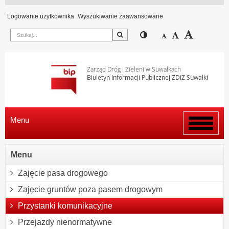
Logowanie użytkownika
Wyszukiwanie zaawansowane
Szukaj
Przełącz pomiędzy wi
Zmniejsz czcion
Domyślny rozm
Zwiększ c
Zarząd Dróg i Zieleni w Suwałkach
Biuletyn Informacji Publicznej ZDiZ Suwałki
Menu
Włącz
menu
Menu
Zajęcie pasa drogowego
Zajęcie gruntów poza pasem drogowym
Przystanki komunikacyjne
Przejazdy nienormatywne