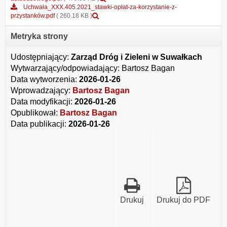
załącznika
Uchwała_XXX.405.2021_stawki-opłat-za-korzystanie-z-
Podgląd
uchwala_LVIII.771.2023_stawki-
przystanków.pdf
( 260.18 KB )
załącznika
oplat-
Uchwała_XXX.405.2021_stawki-
korzystania-
Metryka strony
opłat-
z-
za-
dworca-
Udostępniający:
Zarząd Dróg i Zieleni w Suwałkach
korzystanie-
autobusowego.pdf
z-
Wytwarzający/odpowiadający:
Bartosz Bagan
przystanków.pdf
Data wytworzenia:
2026-01-26
Wprowadzający:
Bartosz Bagan
Data modyfikacji:
2026-01-26
Opublikował:
Bartosz Bagan
Data publikacji:
2026-01-26
Drukuj
Drukuj do PDF