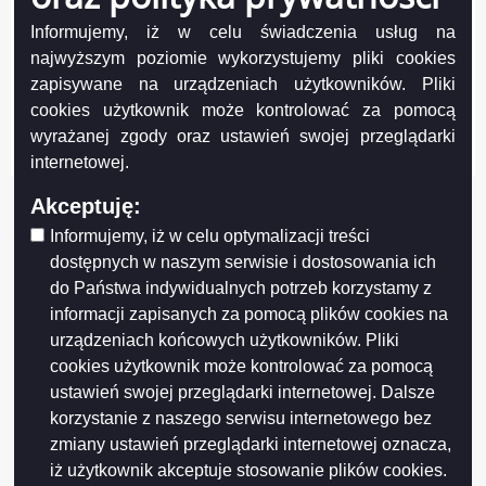
Informujemy, iż w celu świadczenia usług na
Projekt współfinansowany przez Unię Europejską z Europejskiego Funduszu
Rozwoju Regionalnego w ramach Regionalnego Programu Operacyjnego
najwyższym poziomie wykorzystujemy pliki cookies
Województwa Podlaskiego na lata 2007-2013
zapisywane na urządzeniach użytkowników. Pliki
FUNDUSZE EUROPEJSKIE - DLA ROZWOJU WOJEWÓDZTWA PODLASKIEGO
cookies użytkownik może kontrolować za pomocą
Urząd Marszałkowski Województwa Podlaskiego – Instytucja Zarządzająca
wyrażanej zgody oraz ustawień swojej przeglądarki
RPOWP
internetowej.
Akceptuję:
Informujemy, iż w celu optymalizacji treści
dostępnych w naszym serwisie i dostosowania ich
do Państwa indywidualnych potrzeb korzystamy z
informacji zapisanych za pomocą plików cookies na
urządzeniach końcowych użytkowników. Pliki
cookies użytkownik może kontrolować za pomocą
ustawień swojej przeglądarki internetowej. Dalsze
korzystanie z naszego serwisu internetowego bez
zmiany ustawień przeglądarki internetowej oznacza,
iż użytkownik akceptuje stosowanie plików cookies.