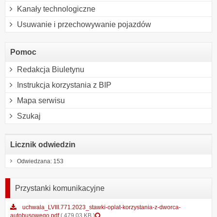
Kanały technologiczne
Usuwanie i przechowywanie pojazdów
Pomoc
Redakcja Biuletynu
Instrukcja korzystania z BIP
Mapa serwisu
Szukaj
Licznik odwiedzin
Odwiedzana: 153
Przystanki komunikacyjne
uchwala_LVIII.771.2023_stawki-oplat-korzystania-z-dworca-
Podgląd
autobusowego.pdf
( 479.03 KB )