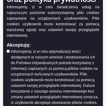
Zamówienie nr DZP/271-8/2019 z dnia 2019-04-30 -
Informujemy, iż w celu świadczenia usług na
przetarg nieograniczony pn.Konserwacja urządzeń
najwyższym poziomie wykorzystujemy pliki cookies
oświetlenia ulicznego, parkowego oraz iluminacji
zapisywane na urządzeniach użytkowników. Pliki
obiektów architektonicznych na terenie miasta Suwałk
cookies użytkownik może kontrolować za pomocą
Zamówienie nr DZP/271-6/2019 z dnia 2019-03-14 -
wyrażanej zgody oraz ustawień swojej przeglądarki
przetarg nieograniczony pn.Koszenie trawników wraz
internetowej.
ze sprzątaniem pozostałości po koszeniu w części
północnej (Rejon I) i części południowej (Rejon III)
Akceptuję:
miasta Suwałk - (2 części)
Informujemy, iż w celu optymalizacji treści
Zamówienie nr DZP/271-7/2019 z dnia 2019-03-07
dostępnych w naszym serwisie i dostosowania ich
przetarg nieograniczony pn. Zakup wraz z dostawą
do Państwa indywidualnych potrzeb korzystamy z
rębaka do gałęzi
informacji zapisanych za pomocą plików cookies na
Zamówienie nr DZP/271-5/2019 z dnia 2019-02-28 -
urządzeniach końcowych użytkowników. Pliki
przetarg nieograniczony pn. „Dostawa wraz z
cookies użytkownik może kontrolować za pomocą
montażem, serwis i konserwacja 16 sztuk fabrycznie
ustawień swojej przeglądarki internetowej. Dalsze
nowych parkometrów”
korzystanie z naszego serwisu internetowego bez
Zamówienie nr DZP/271-2/2019 z dnia 2019-02-26 -
zmiany ustawień przeglądarki internetowej oznacza,
DZP/271-2/2019 przetarg nieograniczony pn. Zakup
iż użytkownik akceptuje stosowanie plików cookies.