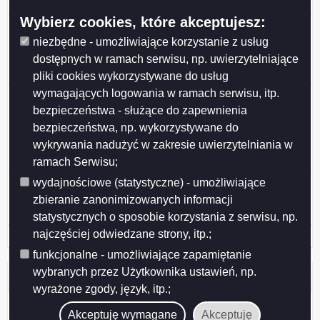
wraz z dostawą rębaka do gałęzi
Wybierz cookies, które akceptujesz:
Zamówienie nr DZP/271-3/2019 z dnia 2019-02-04 -
przetarg nieograniczony pn. „Zorganizowanie i
niezbędne - umożliwiające korzystanie z usług
administrowanie strefą płatnego parkowania na terenie
dostępnych w ramach serwisu, np. uwierzytelniające
miasta Suwałk”
pliki cookies wykorzystywane do usług
wymagających logowania w ramach serwisu, itp.
Zamówienie nr DZP/271-1/2019 z dnia 2019-01-31 -
bezpieczeństwa - służące do zapewnienia
przetarg nieograniczony pn. „Oznakowanie poziome
ulic w granicach administracyjnych miasta Suwałk:
bezpieczeństwa, np. wykorzystywane do
cienkowarstwowe odblaskowe oraz w kolorze
wykrywania nadużyć w zakresie uwierzytelniania w
niebieskim i grubowarstwowe chemoutwardzalne struk
ramach Serwisu;
Zamówienie nr 636085-N-2018 z dnia 2018-10-16 -
wydajnościowe (statystyczne) - umożliwiające
Dostawa wraz z montażem elementów świątecznej
zbieranie zanonimizowanych informacji
dekoracji świetlnej na terenie miasta Suwałki
statystycznych o sposobie korzystania z serwisu, np.
najczęściej odwiedzane strony, itp.;
Archiwum zamówień powyżej 30.000 Euro
funkcjonalne - umożliwiające zapamiętanie
wybranych przez Użytkownika ustawień, np.
Pomoc
wyrażone zgody, język, itp.;
Redakcja Biuletynu
Akceptuję wymagane
Akceptuję