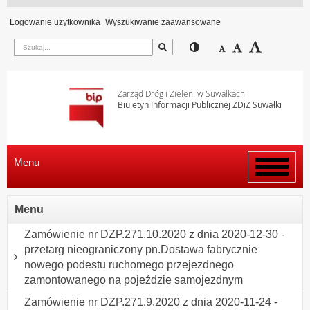
Logowanie użytkownika
Wyszukiwanie zaawansowane
Szukaj
Przełącz pomiędzy wi
Zmniejsz czcion
Domyślny rozm
Zwiększ c
Zarząd Dróg i Zieleni w Suwałkach
Biuletyn Informacji Publicznej ZDiZ Suwałki
Menu
Włącz
menu
Menu
Zamówienie nr DZP.271.10.2020 z dnia 2020-12-30 -
przetarg nieograniczony pn.Dostawa fabrycznie
nowego podestu ruchomego przejezdnego
zamontowanego na pojeździe samojezdnym
Zamówienie nr DZP.271.9.2020 z dnia 2020-11-24 -