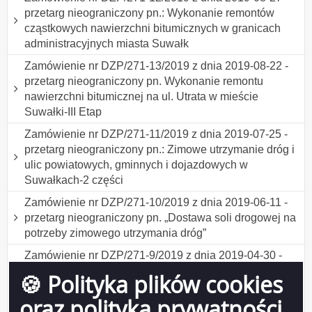
przetarg nieograniczony pn.: Wykonanie remontów
cząstkowych nawierzchni bitumicznych w granicach
administracyjnych miasta Suwałk
Zamówienie nr DZP/271-13/2019 z dnia 2019-08-22 -
przetarg nieograniczony pn. Wykonanie remontu
nawierzchni bitumicznej na ul. Utrata w mieście
Suwałki-III Etap
Zamówienie nr DZP/271-11/2019 z dnia 2019-07-25 -
przetarg nieograniczony pn.: Zimowe utrzymanie dróg i
ulic powiatowych, gminnych i dojazdowych w
Suwałkach-2 części
Zamówienie nr DZP/271-10/2019 z dnia 2019-06-11 -
przetarg nieograniczony pn. „Dostawa soli drogowej na
potrzeby zimowego utrzymania dróg”
Zamówienie nr DZP/271-9/2019 z dnia 2019-04-30 -
przetarg nieograniczony pn.Wykonanie remontu
🍪 Polityka plików cookies
nawierzchni bitumicznej na ul. Utrata w mieście
oraz polityka prywatności
Suwałki-2 części