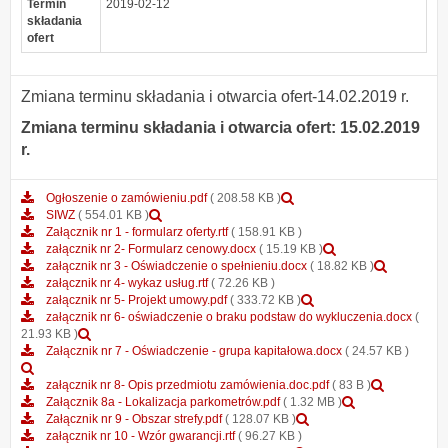
Termin
2019-02-12
składania
ofert
Zmiana terminu składania i otwarcia ofert-14.02.2019 r.
Zmiana terminu składania i otwarcia ofert: 15.02.2019
r.
Podgląd
Ogłoszenie o zamówieniu.pdf
( 208.58 KB )
Podgląd
załącznika
SIWZ
( 554.01 KB )
załącznika
Ogłoszenie
Załącznik nr 1 - formularz oferty.rtf
( 158.91 KB )
SIWZ
o
Podgląd
załącznik nr 2- Formularz cenowy.docx
( 15.19 KB )
zamówieniu.pdf
załącznika
Podgląd
załącznik nr 3 - Oświadczenie o spełnieniu.docx
( 18.82 KB )
załącznik
załączni
załącznik nr 4- wykaz usług.rtf
( 72.26 KB )
Podgląd
nr
załączni
załącznik nr 5- Projekt umowy.pdf
( 333.72 KB )
załącznika
2-
nr
załącznik nr 6- oświadczenie o braku podstaw do wykluczenia.docx
(
Podgląd
załącznik
Formularz
3
21.93 KB )
załącznika
nr
cenowy.docx
-
Załącznik nr 7 - Oświadczenie - grupa kapitałowa.docx
( 24.57 KB )
Podgląd
załącznik
5-
Oświadc
załącznika
nr
Projekt
Podgląd
o
załącznik nr 8- Opis przedmiotu zamówienia.doc.pdf
( 83 B )
Załącznik
6-
umowy.pdf
Podgląd
załącznik
spełnien
Załącznik 8a - Lokalizacja parkometrów.pdf
( 1.32 MB )
nr
oświadczenie
Podgląd
załącznika
załącznik
Załącznik nr 9 - Obszar strefy.pdf
( 128.07 KB )
7
o
załącznika
Załącznik
nr
załącznik nr 10 - Wzór gwarancji.rtf
( 96.27 KB )