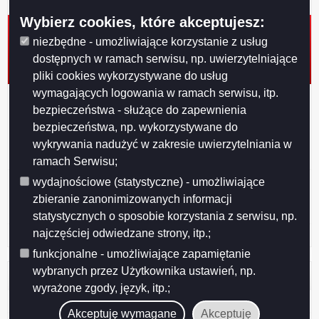
wraz z dostawą rębaka do gałęzi
Wybierz cookies, które akceptujesz:
Zamówienie nr DZP/271-3/2019 z dnia 2019-02-04 -
przetarg nieograniczony pn. „Zorganizowanie i
niezbędne - umożliwiające korzystanie z usług
administrowanie strefą płatnego parkowania na terenie
dostępnych w ramach serwisu, np. uwierzytelniające
miasta Suwałk”
pliki cookies wykorzystywane do usług
wymagających logowania w ramach serwisu, itp.
Zamówienie nr DZP/271-1/2019 z dnia 2019-01-31 -
bezpieczeństwa - służące do zapewnienia
przetarg nieograniczony pn. „Oznakowanie poziome
ulic w granicach administracyjnych miasta Suwałk:
bezpieczeństwa, np. wykorzystywane do
cienkowarstwowe odblaskowe oraz w kolorze
wykrywania nadużyć w zakresie uwierzytelniania w
niebieskim i grubowarstwowe chemoutwardzalne struk
ramach Serwisu;
Zamówienie nr 636085-N-2018 z dnia 2018-10-16 -
wydajnościowe (statystyczne) - umożliwiające
Dostawa wraz z montażem elementów świątecznej
zbieranie zanonimizowanych informacji
dekoracji świetlnej na terenie miasta Suwałki
statystycznych o sposobie korzystania z serwisu, np.
najczęściej odwiedzane strony, itp.;
Archiwum zamówień powyżej 30.000 Euro
funkcjonalne - umożliwiające zapamiętanie
wybranych przez Użytkownika ustawień, np.
Pomoc
wyrażone zgody, język, itp.;
Redakcja Biuletynu
Akceptuję wymagane
Akceptuję