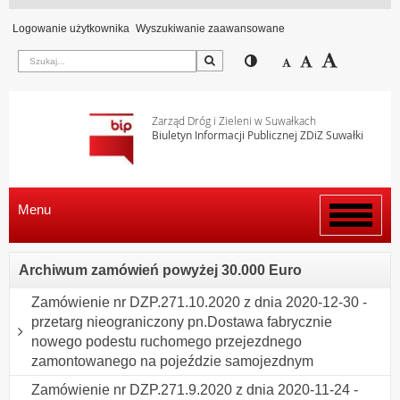
Logowanie użytkownika
Wyszukiwanie zaawansowane
Szukaj
Przełącz pomiędzy wi
Zmniejsz czcion
Domyślny rozm
Zwiększ c
Zarząd Dróg i Zieleni w Suwałkach
Biuletyn Informacji Publicznej ZDiZ Suwałki
Menu
Włącz
menu
Archiwum zamówień powyżej 30.000 Euro
Zamówienie nr DZP.271.10.2020 z dnia 2020-12-30 -
przetarg nieograniczony pn.Dostawa fabrycznie
nowego podestu ruchomego przejezdnego
zamontowanego na pojeździe samojezdnym
Zamówienie nr DZP.271.9.2020 z dnia 2020-11-24 -