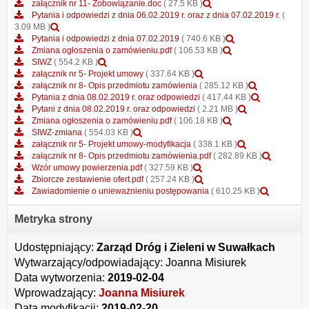
-
braku
Podgląd
Załącznik
8a
8-
załącznik nr 11- Zobowiązanie.doc
( 27.5 KB )
Oświadczenie
podstaw
załącznika
nr
-
Opis
Pytania i odpowiedzi z dnia 06.02.2019 r. oraz z dnia 07.02.2019 r.
(
-
Podgląd
do
załącznik
9
Lokalizacja
przedmio
3.09 MB )
grupa
załącznika
wykluczenia.docx
nr
-
Podgląd
parkometrów.p
zamówien
Pytania i odpowiedzi z dnia 07.02.2019
( 740.6 KB )
kapitałowa.docx
Pytania
11-
Obszar
Podgląd
załącznika
Zmiana ogłoszenia o zamówieniu.pdf
( 106.53 KB )
i
Podgląd
Zobowiązanie.doc
strefy.pdf
załącznika
Pytania
SIWZ
( 554.2 KB )
odpowiedzi
załącznika
Podgląd
Zmiana
i
załącznik nr 5- Projekt umowy
( 337.64 KB )
z
SIWZ
załącznika
ogłoszenia
odpowiedzi
Podgląd
załącznik nr 8- Opis przedmiotu zamówienia
( 285.12 KB )
dnia
załącznik
o
z
załącznika
Podgląd
Pytania z dnia 08.02.2019 r. oraz odpowiedzi
( 417.44 KB )
06.02.2019
nr
zamówieniu.pdf
dnia
Podgląd
załącznik
załącznika
Pytani z dnia 08.02.2019 r. oraz odpowiedzi
( 2.21 MB )
r.
5-
Podgląd
07.02.2019
załącznika
nr
Pytania
Zmiana ogłoszenia o zamówieniu.pdf
( 106.18 KB )
oraz
Podgląd
Projekt
załącznika
Pytani
8-
z
SIWZ-zmiana
( 554.03 KB )
z
załącznika
umowy
Zmiana
Podgląd
z
Opis
dnia
załącznik nr 5- Projekt umowy-modyfikacja
( 338.1 KB )
dnia
SIWZ-
ogłoszenia
załącznika
dnia
przedmiotu
08.02.201
Podglą
załącznik nr 8- Opis przedmiotu zamówienia.pdf
( 282.89 KB )
07.02.2019
zmiana
Podgląd
o
załącznik
08.02.2019
zamówieni
r.
załączn
Wzór umowy powierzenia.pdf
( 327.59 KB )
r.
załącznika
Podgląd
zamówieniu.pdf
nr
r.
oraz
załączn
Zbiorcze zestawienie ofert.pdf
( 257.24 KB )
Wzór
załącznika
5-
oraz
odpowiedz
Podgląd
nr
Zawiadomienie o unieważnieniu postępowania
( 610.25 KB )
umowy
Zbiorcze
Projekt
odpowiedzi
załączni
8-
powierzenia.pdf
zestawienie
umowy-
Zawiado
Opis
Metryka strony
ofert.pdf
modyfikacja
o
przedmi
unieważ
zamówie
Udostępniający:
Zarząd Dróg i Zieleni w Suwałkach
postępo
Wytwarzający/odpowiadający:
Joanna Misiurek
Data wytworzenia:
2019-02-04
Wprowadzający:
Joanna Misiurek
Data modyfikacji:
2019-02-20