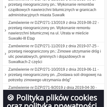
przetarg nieograniczony pn.: Wykonanie remontów
cząstkowych nawierzchni bitumicznych w granicach
administracyjnych miasta Suwałk
Zamówienie nr DZP/271-13/2019 z dnia 2019-08-22 -
przetarg nieograniczony pn. Wykonanie remontu
nawierzchni bitumicznej na ul. Utrata w mieście
Suwałki-III Etap
Zamówienie nr DZP/271-11/2019 z dnia 2019-07-25 -
przetarg nieograniczony pn.: Zimowe utrzymanie dróg i
ulic powiatowych, gminnych i dojazdowych w
Suwałkach-2 części
Zamówienie nr DZP/271-10/2019 z dnia 2019-06-11 -
przetarg nieograniczony pn. „Dostawa soli drogowej na
potrzeby zimowego utrzymania dróg”
Zamówienie nr DZP/271-9/2019 z dnia 2019-04-30 -
przetarg nieograniczony pn.Wykonanie remontu
🍪 Polityka plików cookies
nawierzchni bitumicznej na ul. Utrata w mieście
oraz polityka prywatności
Suwałki-2 części