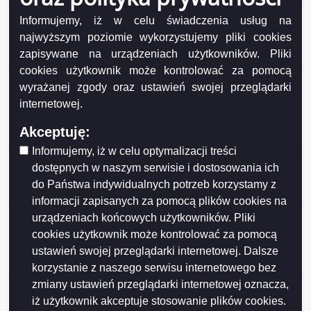
Zamówienie nr DZP/271-8/2019 z dnia 2019-04-30 -
Informujemy, iż w celu świadczenia usług na
przetarg nieograniczony pn.Konserwacja urządzeń
najwyższym poziomie wykorzystujemy pliki cookies
oświetlenia ulicznego, parkowego oraz iluminacji
zapisywane na urządzeniach użytkowników. Pliki
obiektów architektonicznych na terenie miasta Suwałk
cookies użytkownik może kontrolować za pomocą
Zamówienie nr DZP/271-6/2019 z dnia 2019-03-14 -
wyrażanej zgody oraz ustawień swojej przeglądarki
przetarg nieograniczony pn.Koszenie trawników wraz
internetowej.
ze sprzątaniem pozostałości po koszeniu w części
północnej (Rejon I) i części południowej (Rejon III)
Akceptuję:
miasta Suwałk - (2 części)
Informujemy, iż w celu optymalizacji treści
Zamówienie nr DZP/271-7/2019 z dnia 2019-03-07
dostępnych w naszym serwisie i dostosowania ich
przetarg nieograniczony pn. Zakup wraz z dostawą
do Państwa indywidualnych potrzeb korzystamy z
rębaka do gałęzi
informacji zapisanych za pomocą plików cookies na
Zamówienie nr DZP/271-5/2019 z dnia 2019-02-28 -
urządzeniach końcowych użytkowników. Pliki
przetarg nieograniczony pn. „Dostawa wraz z
cookies użytkownik może kontrolować za pomocą
montażem, serwis i konserwacja 16 sztuk fabrycznie
ustawień swojej przeglądarki internetowej. Dalsze
nowych parkometrów”
korzystanie z naszego serwisu internetowego bez
Zamówienie nr DZP/271-2/2019 z dnia 2019-02-26 -
zmiany ustawień przeglądarki internetowej oznacza,
DZP/271-2/2019 przetarg nieograniczony pn. Zakup
iż użytkownik akceptuje stosowanie plików cookies.