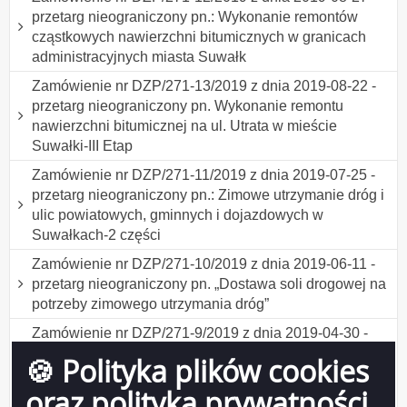
przetarg nieograniczony pn.: Wykonanie remontów
cząstkowych nawierzchni bitumicznych w granicach
administracyjnych miasta Suwałk
Zamówienie nr DZP/271-13/2019 z dnia 2019-08-22 -
przetarg nieograniczony pn. Wykonanie remontu
nawierzchni bitumicznej na ul. Utrata w mieście
Suwałki-III Etap
Zamówienie nr DZP/271-11/2019 z dnia 2019-07-25 -
przetarg nieograniczony pn.: Zimowe utrzymanie dróg i
ulic powiatowych, gminnych i dojazdowych w
Suwałkach-2 części
Zamówienie nr DZP/271-10/2019 z dnia 2019-06-11 -
przetarg nieograniczony pn. „Dostawa soli drogowej na
potrzeby zimowego utrzymania dróg”
Zamówienie nr DZP/271-9/2019 z dnia 2019-04-30 -
przetarg nieograniczony pn.Wykonanie remontu
🍪 Polityka plików cookies
nawierzchni bitumicznej na ul. Utrata w mieście
oraz polityka prywatności
Suwałki-2 części