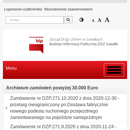
Logowanie użytkownika
Wyszukiwanie zaawansowane
Szukaj
Przełącz pomiędzy wi
Zmniejsz czcion
Domyślny rozm
Zwiększ c
Zarząd Dróg i Zieleni w Suwałkach
Biuletyn Informacji Publicznej ZDiZ Suwałki
Menu
Włącz
menu
Archiwum zamówień powyżej 30.000 Euro
Zamówienie nr DZP.271.10.2020 z dnia 2020-12-30 -
przetarg nieograniczony pn.Dostawa fabrycznie
nowego podestu ruchomego przejezdnego
zamontowanego na pojeździe samojezdnym
Zamówienie nr DZP.271.9.2020 z dnia 2020-11-24 -