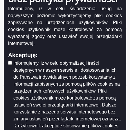
Zamówienie nr DZP/271-8/2019 z dnia 2019-04-30 -
Informujemy, iż w celu świadczenia usług na
przetarg nieograniczony pn.Konserwacja urządzeń
najwyższym poziomie wykorzystujemy pliki cookies
oświetlenia ulicznego, parkowego oraz iluminacji
zapisywane na urządzeniach użytkowników. Pliki
obiektów architektonicznych na terenie miasta Suwałk
cookies użytkownik może kontrolować za pomocą
Zamówienie nr DZP/271-6/2019 z dnia 2019-03-14 -
wyrażanej zgody oraz ustawień swojej przeglądarki
przetarg nieograniczony pn.Koszenie trawników wraz
internetowej.
ze sprzątaniem pozostałości po koszeniu w części
północnej (Rejon I) i części południowej (Rejon III)
Akceptuję:
miasta Suwałk - (2 części)
Informujemy, iż w celu optymalizacji treści
Zamówienie nr DZP/271-7/2019 z dnia 2019-03-07
dostępnych w naszym serwisie i dostosowania ich
przetarg nieograniczony pn. Zakup wraz z dostawą
do Państwa indywidualnych potrzeb korzystamy z
rębaka do gałęzi
informacji zapisanych za pomocą plików cookies na
Zamówienie nr DZP/271-5/2019 z dnia 2019-02-28 -
urządzeniach końcowych użytkowników. Pliki
przetarg nieograniczony pn. „Dostawa wraz z
cookies użytkownik może kontrolować za pomocą
montażem, serwis i konserwacja 16 sztuk fabrycznie
ustawień swojej przeglądarki internetowej. Dalsze
nowych parkometrów”
korzystanie z naszego serwisu internetowego bez
Zamówienie nr DZP/271-2/2019 z dnia 2019-02-26 -
zmiany ustawień przeglądarki internetowej oznacza,
DZP/271-2/2019 przetarg nieograniczony pn. Zakup
iż użytkownik akceptuje stosowanie plików cookies.