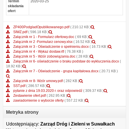
Termin
2020-03-25
składania
ofert
Podgląd
ZP400PodgladOpublikowanego.pdf
( 210.12 KB )
Podgląd
załącznika
SIWZ.pdf
( 596.18 KB )
załącznika
Podgląd
ZP400PodgladOpub
Załącznik nr 1 - Formularz ofertowy.doc
( 69 KB )
SIWZ.pdf
załącznika
Podgląd
Załącznik nr 2 -Formularz cenowy.xlsx
( 16.52 KB )
Załącznik
załącznika
Podgląd
Załącznik nr 3 - Oświadczenie o spełnieniu.docx
( 16.73 KB )
nr
Załącznik
załączni
Załącznik nr 4 - Wykaz dostaw.rtf
( 76.38 KB )
1
Podgląd
nr
Załączni
Załącznik nr 5 - Wzór zobowiązania.doc
( 28 KB )
-
załącznika
2
nr
Załącznik nr 6- oświadczenie o braku podstaw do wykluczenia.docx
(
Podgląd
Formularz
Załącznik
-
3
18.92 KB )
załącznika
ofertowy.doc
nr
Formularz
-
Załącznik nr 7 - Oświadczenie - grupa kapitałowa.docx
( 20.71 KB )
Podgląd
Załącznik
5
cenowy.xlsx
Oświadc
załącznika
nr
Podgląd
-
o
Załącznik nr 8- Wzór umowy.pdf
( 282 KB )
Załącznik
6-
Podgląd
załącznika
Wzór
spełnien
SST.pdf
( 286.57 KB )
nr
oświadczenie
załącznika
Załącznik
zobowiązania.doc
Podgląd
pytanie z dnia 19.03.2020 r. oraz odpowiedź
( 309.37 KB )
7
o
SST.pdf
Podgląd
nr
załącznika
Zestawienie ofert.pdf
( 262.95 KB )
-
braku
załącznika
8-
Podgląd
pytanie
zawiadomienie o wyborze oferty
( 557.22 KB )
Oświadczenie
podstaw
Zestawienie
Wzór
załącznika
z
-
do
ofert.pdf
umowy.pdf
zawiadomienie
dnia
Metryka strony
grupa
wykluczenia.docx
o
19.03.2020
kapitałowa.docx
wyborze
r.
Udostępniający:
Zarząd Dróg i Zieleni w Suwałkach
oferty
oraz