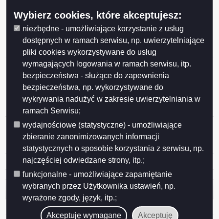
wraz z dostawą rębaka do gałęzi
Wybierz cookies, które akceptujesz:
Zamówienie nr DZP/271-3/2019 z dnia 2019-02-04 -
przetarg nieograniczony pn. „Zorganizowanie i
niezbędne - umożliwiające korzystanie z usług
administrowanie strefą płatnego parkowania na terenie
dostępnych w ramach serwisu, np. uwierzytelniające
miasta Suwałk”
pliki cookies wykorzystywane do usług
wymagających logowania w ramach serwisu, itp.
Zamówienie nr DZP/271-1/2019 z dnia 2019-01-31 -
bezpieczeństwa - służące do zapewnienia
przetarg nieograniczony pn. „Oznakowanie poziome
ulic w granicach administracyjnych miasta Suwałk:
bezpieczeństwa, np. wykorzystywane do
cienkowarstwowe odblaskowe oraz w kolorze
wykrywania nadużyć w zakresie uwierzytelniania w
niebieskim i grubowarstwowe chemoutwardzalne struk
ramach Serwisu;
Zamówienie nr 636085-N-2018 z dnia 2018-10-16 -
wydajnościowe (statystyczne) - umożliwiające
Dostawa wraz z montażem elementów świątecznej
zbieranie zanonimizowanych informacji
dekoracji świetlnej na terenie miasta Suwałki
statystycznych o sposobie korzystania z serwisu, np.
najczęściej odwiedzane strony, itp.;
Archiwum zamówień powyżej 30.000 Euro
funkcjonalne - umożliwiające zapamiętanie
wybranych przez Użytkownika ustawień, np.
Pomoc
wyrażone zgody, język, itp.;
Redakcja Biuletynu
Akceptuję wymagane
Akceptuję